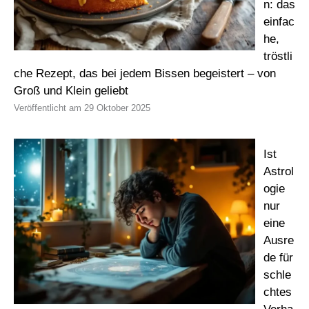
n: das
einfac
he,
tröstli
che Rezept, das bei jedem Bissen begeistert – von
Groß und Klein geliebt
29 Oktober 2025
Ist
Astrol
ogie
nur
eine
Ausre
de für
schle
chtes