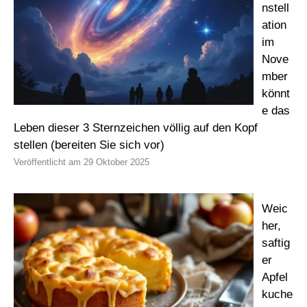
nstell
ation
im
Nove
mber
könnt
e das
Leben dieser 3 Sternzeichen völlig auf den Kopf
stellen (bereiten Sie sich vor)
29 Oktober 2025
Weic
her,
saftig
er
Apfel
kuche