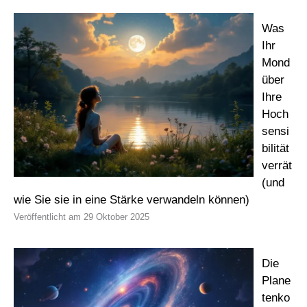
Was
Ihr
Mond
über
Ihre
Hoch
sensi
bilität
verrät
(und
wie Sie sie in eine Stärke verwandeln können)
29 Oktober 2025
Die
Plane
tenko