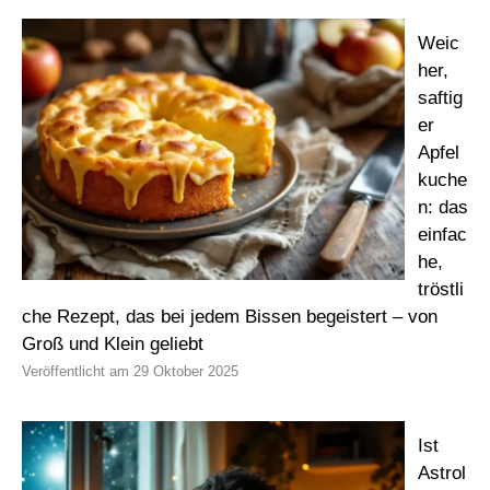
Weic
her,
saftig
er
Apfel
kuche
n: das
einfac
he,
tröstli
che Rezept, das bei jedem Bissen begeistert – von
Groß und Klein geliebt
29 Oktober 2025
Ist
Astrol