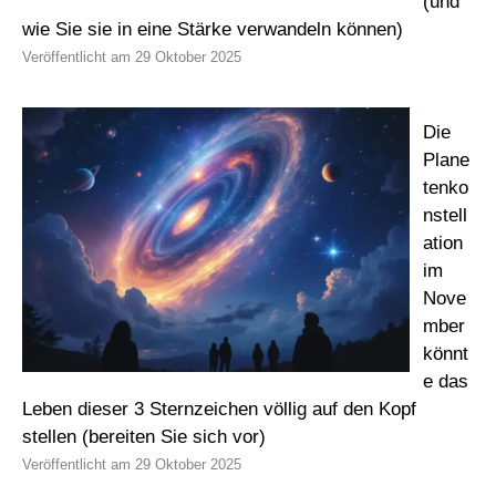
(und
wie Sie sie in eine Stärke verwandeln können)
29 Oktober 2025
Die
Plane
tenko
nstell
ation
im
Nove
mber
könnt
e das
Leben dieser 3 Sternzeichen völlig auf den Kopf
stellen (bereiten Sie sich vor)
29 Oktober 2025