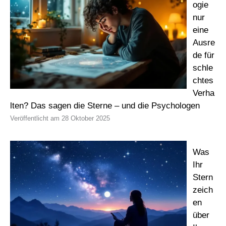
ogie
nur
eine
Ausre
de für
schle
chtes
Verha
lten? Das sagen die Sterne – und die Psychologen
28 Oktober 2025
Was
Ihr
Stern
zeich
en
über