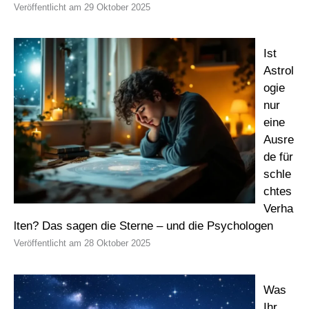
29 Oktober 2025
Ist
Astrol
ogie
nur
eine
Ausre
de für
schle
chtes
Verha
lten? Das sagen die Sterne – und die Psychologen
28 Oktober 2025
Was
Ihr