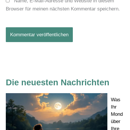
Name, E-Mail-Adresse und Website in diesem
Browser für meinen nächsten Kommentar speichern.
Die neuesten Nachrichten
Was
Ihr
Mond
über
Ihre